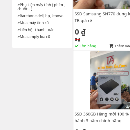
Phụ kiện máy tính ( phím ,
chuột... )
SSD Samsung SN770 dung l
Barebone dell, hp, lenovo
TB giá rẽ
Mua máy tính cũ
0 ₫
Liên hệ - thanh toán
Mua amply loa cũ
0 ₫
Còn hàng
Thêm vào
SSD 360GB Hàng mới 100 %
hành 3 năm chính hãng