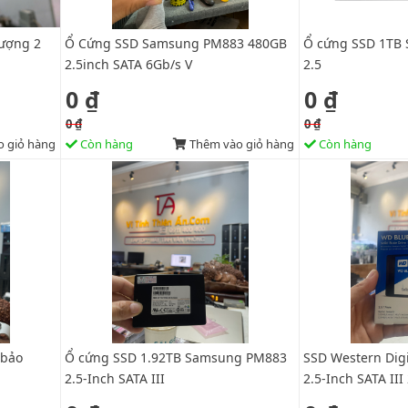
ượng 2
Ổ Cứng SSD Samsung PM883 480GB
Ổ cứng SSD 1TB
2.5inch SATA 6Gb/s V
2.5
0 ₫
0 ₫
0 ₫
0 ₫
 giỏ hàng
Còn hàng
Thêm vào giỏ hàng
Còn hàng
 bảo
Ổ cứng SSD 1.92TB Samsung PM883
SSD Western Dig
2.5-Inch SATA III
2.5-Inch SATA II