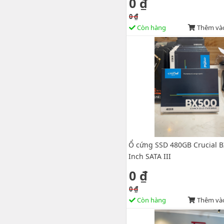
0 ₫
0 ₫
Còn hàng
Thêm vào
Ổ cứng SSD 480GB Crucial B
Inch SATA III
0 ₫
0 ₫
Còn hàng
Thêm vào