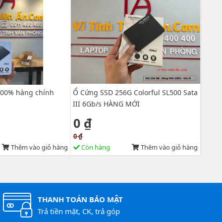
100% hàng chính
Ổ Cứng SSD 256G Colorful SL500 Sata
III 6Gb/s HÀNG MỚI
0 ₫
0 ₫
Thêm vào giỏ hàng
Còn hàng
Thêm vào giỏ hàng
THANH TOÁN BẢO MẬT
Trả tiền mặt, CK, trả góp