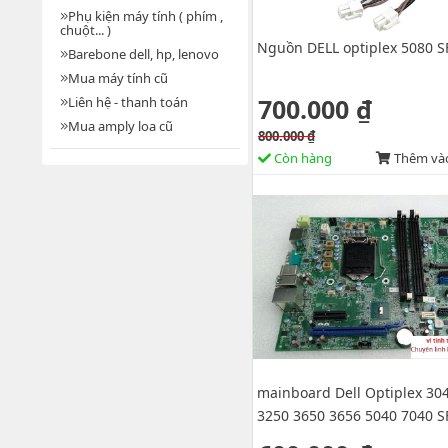
Phụ kiện máy tính ( phím ,
chuột... )
Nguồn DELL optiplex 5080 
Barebone dell, hp, lenovo
Mua máy tính cũ
700.000 ₫
Liên hệ - thanh toán
Mua amply loa cũ
800.000 ₫
Còn hàng
Thêm vào
mainboard Dell Optiplex 30
3250 3650 3656 5040 7040 S