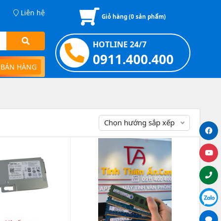
Liên hệ
Giỏ hàng (
0
sản phẩm)
HOTLINE 24/7
0911.400.400
 BÁN HÀNG
Chọn hướng sắp xếp