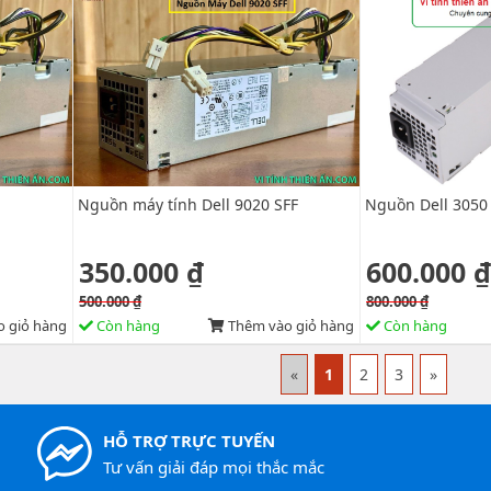
Nguồn máy tính Dell 9020 SFF
Nguồn Dell 3050
350.000 ₫
600.000 ₫
500.000 ₫
800.000 ₫
 giỏ hàng
Còn hàng
Thêm vào giỏ hàng
Còn hàng
«
1
2
3
»
HỖ TRỢ TRỰC TUYẾN
Tư vấn giải đáp mọi thắc mắc