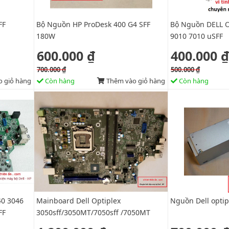
SFF
Bộ Nguồn HP ProDesk 400 G4 SFF
Bộ Nguồn DELL O
180W
9010 7010 uSFF
600.000 ₫
400.000 ₫
700.000 ₫
500.000 ₫
 giỏ hàng
Còn hàng
Thêm vào giỏ hàng
Còn hàng
40 3046
Mainboard Dell Optiplex
Nguồn Dell opti
FF
3050sff/3050MT/7050sff /7050MT