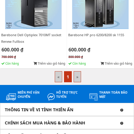
Barebone Dell Optiplex 7010MT socket
Barebone HP pro 6200/8200 sk 1155
Renew Fullbox
600.000 ₫
600.000 ₫
700.000 ₫
800.000 ₫
Còn hàng
Thêm vào giỏ hàng
Còn hàng
Thêm vào giỏ hàng
«
1
»
MIỄN PHÍ VẬN
HỖ TRỢ TRỰC
THANH TOÁN BẢO
CHUYỂN
TUYẾN
MẬT
THÔNG TIN VỀ VI TÍNH THIÊN ẤN
CHÍNH SÁCH MUA HÀNG & BẢO HÀNH