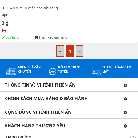
LCD 14.0 slim 30 chân cho các dòng
laptop
0 ₫
0 ₫
Còn hàng
Thêm vào giỏ hàng
«
1
»
MIỄN PHÍ VẬN
HỖ TRỢ TRỰC
THANH TOÁN BẢO
CHUYỂN
TUYẾN
MẬT
THÔNG TIN VỀ VI TÍNH THIÊN ẤN
CHÍNH SÁCH MUA HÀNG & BẢO HÀNH
CỘNG ĐỒNG VI TÍNH THIÊN ẤN
KHÁCH HÀNG THƯƠNG YÊU
Đang online
127