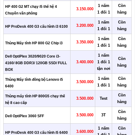
1 năm
Còn
HP 400 G2 MT chạy i5 thế hệ 4
3.150.000
1 đổi 1
hàng
Chuyên văn phòng
1 năm
Còn
3.200.000
HP ProDesk 400 G3 cấu hình i3 6100
1 đổi 1
hàng
1 năm
Còn
3.350.000
Thùng Máy tính HP 800 G2 Chip i3
1 đổi 1
hàng
1 năm
Dell OptiPlex 3020/9020 Core i3-
Còn
3.400.000
1 đổi 1
4160/ 8GB DDR3/ 120GB SSD/ FULL
hàng
tận nơi
BOX
1 năm
Còn
Thùng Máy tính đồng bộ Lenovo i5
3.500.000
1 đổi 1
hàng
6400
Còn
Thùng máy tính HP 800G5 chạy thế
3.500.000
Test
hàng
hệ 8 cao cấp
Còn
3.500.000
3T
Dell OptiPlex 3060 SFF
hàng
1 năm
Còn
3.600.000
HP ProDesk 400 G3 cấu hình i5 6400
1 đổi 1
hàng