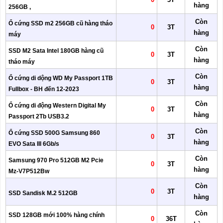
hàng
256GB ,
Còn
Ổ cứng SSD m2 256GB cũ hàng tháo
0
3T
hàng
máy
Còn
SSD M2 Sata Intel 180GB hàng cũ
0
3T
hàng
tháo máy
Còn
Ổ cứng di dộng WD My Passport 1TB
0
3T
hàng
Fullbox - BH đến 12-2023
Còn
Ổ cứng di động Western Digital My
0
3T
hàng
Passport 2Tb USB3.2
Còn
Ổ cứng SSD 500G Samsung 860
0
3T
hàng
EVO Sata III 6Gb/s
Còn
Samsung 970 Pro 512GB M2 Pcie
0
3T
hàng
Mz-V7P512Bw
Còn
0
3T
SSD Sandisk M.2 512GB
hàng
Còn
SSD 128GB mới 100% hàng chính
0
36T