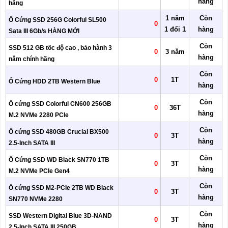
hàng
hãng
1 năm
Còn
Ổ Cứng SSD 256G Colorful SL500
0
1 đổi 1
hàng
Sata III 6Gb/s HÀNG MỚI
Còn
SSD 512 GB tốc độ cao , bảo hành 3
0
3 năm
hàng
năm chính hãng
Còn
0
1T
Ổ Cứng HDD 2TB Western Blue
hàng
Còn
Ổ cứng SSD Colorful CN600 256GB
0
36T
hàng
M.2 NVMe 2280 PCIe
Còn
Ổ cứng SSD 480GB Crucial BX500
0
3T
hàng
2.5-Inch SATA III
Còn
Ổ Cứng SSD WD Black SN770 1TB
0
3T
hàng
M.2 NVMe PCIe Gen4
Còn
Ổ cứng SSD M2-PCIe 2TB WD Black
0
3T
hàng
SN770 NVMe 2280
Còn
SSD Western Digital Blue 3D-NAND
0
3T
hàng
2.5-Inch SATA III 250GB