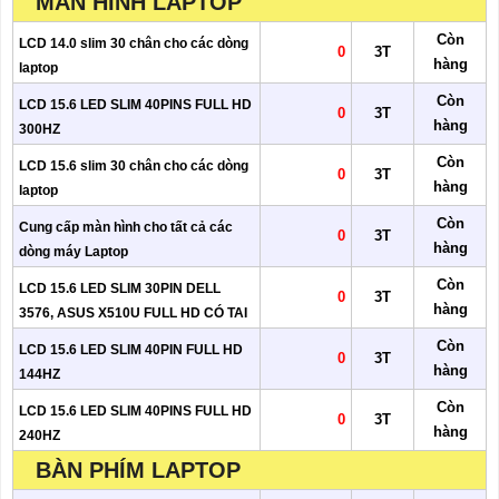
MÀN HÌNH LAPTOP
Còn
LCD 14.0 slim 30 chân cho các dòng
0
3T
hàng
laptop
Còn
LCD 15.6 LED SLIM 40PINS FULL HD
0
3T
hàng
300HZ
Còn
LCD 15.6 slim 30 chân cho các dòng
0
3T
hàng
laptop
Còn
Cung cấp màn hình cho tất cả các
0
3T
hàng
dòng máy Laptop
Còn
LCD 15.6 LED SLIM 30PIN DELL
0
3T
hàng
3576, ASUS X510U FULL HD CÓ TAI
Còn
LCD 15.6 LED SLIM 40PIN FULL HD
0
3T
hàng
144HZ
Còn
LCD 15.6 LED SLIM 40PINS FULL HD
0
3T
hàng
240HZ
BÀN PHÍM LAPTOP