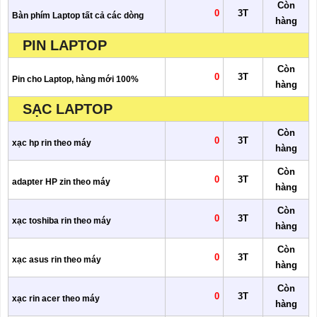
Còn
0
3T
Bàn phím Laptop tất cả các dòng
hàng
PIN LAPTOP
Còn
0
3T
Pin cho Laptop, hàng mới 100%
hàng
SẠC LAPTOP
Còn
0
3T
xạc hp rin theo máy
hàng
Còn
0
3T
adapter HP zin theo máy
hàng
Còn
0
3T
xạc toshiba rin theo máy
hàng
Còn
0
3T
xạc asus rin theo máy
hàng
Còn
0
3T
xạc rin acer theo máy
hàng