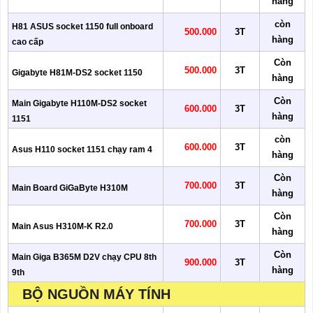
hàng
còn
H81 ASUS socket 1150 full onboard
500.000
3T
hàng
cao cấp
Còn
500.000
3T
Gigabyte H81M-DS2 socket 1150
hàng
Còn
Main Gigabyte H110M-DS2 socket
600.000
3T
hàng
1151
còn
600.000
3T
Asus H110 socket 1151 chạy ram 4
hàng
Còn
700.000
3T
Main Board GiGaByte H310M
hàng
Còn
700.000
3T
Main Asus H310M-K R2.0
hàng
Còn
Main Giga B365M D2V chạy CPU 8th
900.000
3T
hàng
9th
BỘ NGUỒN MÁY TÍNH