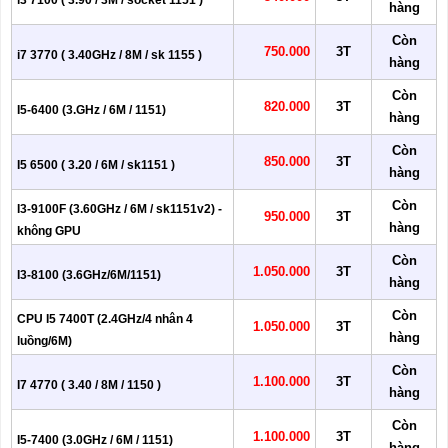
i3 7100 ( 3.90 / 3M / socket 1151 )
hàng
Còn
750.000
3T
i7 3770 ( 3.40GHz / 8M / sk 1155 )
hàng
Còn
820.000
3T
I5-6400 (3.GHz / 6M / 1151)
hàng
Còn
850.000
3T
I5 6500 ( 3.20 / 6M / sk1151 )
hàng
Còn
I3-9100F (3.60GHz / 6M / sk1151v2) -
950.000
3T
hàng
không GPU
Còn
1.050.000
3T
I3-8100 (3.6GHz/6M/1151)
hàng
Còn
CPU I5 7400T (2.4GHz/4 nhân 4
1.050.000
3T
hàng
luồng/6M)
Còn
1.100.000
3T
I7 4770 ( 3.40 / 8M / 1150 )
hàng
Còn
1.100.000
3T
I5-7400 (3.0GHz / 6M / 1151)
hàng