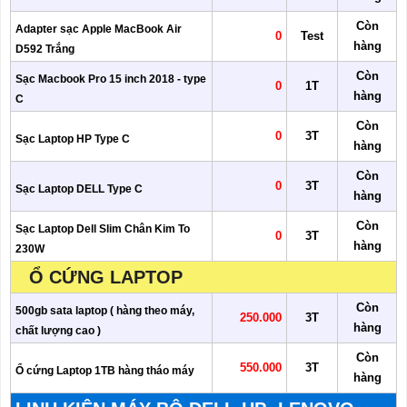
Còn
Adapter sạc Apple MacBook Air
0
Test
hàng
D592 Trắng
Còn
Sạc Macbook Pro 15 inch 2018 - type
0
1T
hàng
C
Còn
0
3T
Sạc Laptop HP Type C
hàng
Còn
0
3T
Sạc Laptop DELL Type C
hàng
Còn
Sạc Laptop Dell Slim Chân Kim To
0
3T
hàng
230W
Ổ CỨNG LAPTOP
Còn
500gb sata laptop ( hàng theo máy,
250.000
3T
hàng
chất lượng cao )
Còn
550.000
3T
Ổ cứng Laptop 1TB hàng tháo máy
hàng