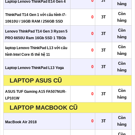
0
3T
Laptop Lenovo ThinkPad E14 Gen 4
hàng
Còn
ThinkPad T14 Gen 1 với cấu hình i7-
0
3T
hàng
10610U / 16GB RAM / 256GB SSD
Còn
Lenovo ThinkPad T14 Gen 3 Ryzen 5
0
3T
hàng
PRO 6650U Ram 16Gb SSD 1 TBGb
Còn
laptop Lenovo ThinkPad L13 với cấu
0
3T
hàng
hình Intel Core i5 thế hệ 11
Còn
0
3T
Laptop Lenovo ThinkPad L13 Yoga
hàng
LAPTOP ASUS CŨ
Còn
ASUS TUF Gaming A15 FA507NUR-
0
3T
hàng
LP101W
LAPTOP MACBOOK CŨ
Còn
0
3T
MacBook Air 2018
hàng
Còn