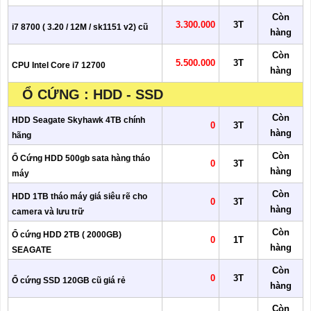
Còn
3.300.000
3T
i7 8700 ( 3.20 / 12M / sk1151 v2) cũ
hàng
Còn
5.500.000
3T
CPU Intel Core i7 12700
hàng
Ổ CỨNG : HDD - SSD
Còn
HDD Seagate Skyhawk 4TB chính
0
3T
hàng
hãng
Còn
Ổ Cứng HDD 500gb sata hàng tháo
0
3T
hàng
máy
Còn
HDD 1TB tháo máy giá siêu rẽ cho
0
3T
hàng
camera và lưu trữ
Còn
Ổ cứng HDD 2TB ( 2000GB)
0
1T
hàng
SEAGATE
Còn
0
3T
Ổ cứng SSD 120GB cũ giá rẻ
hàng
Còn