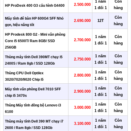
1 năm
Còn
2.500.000
HP ProDesk 400 G3 cấu hình G4400
1 đổi 1
hàng
Còn
Máy tính để bàn HP 600G4 SFF Nhỏ
2.690.000
12T
hàng
gọn, hiệu năng tốt
HP Prodesk 800 G2 - Mini văn phòng
1 năm
Còn
2.700.000
Core i5 6500T/ Ram 8GB/ SSD
1 đổi 1
hàng
256GB
1 năm
Còn
Thùng máy tính Dell 390MT chạy i5
2.750.000
1 đổi 1
hàng
2400S / Ram 8gb / SSD 128Gb
1 năm
Còn
Thùng CPU Dell Optilex
2.800.000
1 đổi 1
hàng
3020/7020/9020 Chip i5
1 năm
Còn
Máy tính văn phòng Dell 7010 SFF
2.900.000
1 đổi 1
hàng
chip i5 3470s
1 năm
Còn
Thùng Máy tính đồng bộ Lenovo i3
3.000.000
1 đổi 1
hàng
6100
1 năm
Còn
Thùng máy tính Dell 390 MT chạy i7
3.100.000
1 đổi 1
hàng
2600 / Ram 8gb / SSD 128Gb