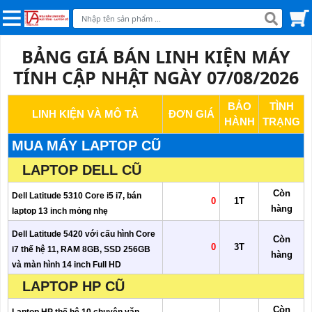
BẢNG GIÁ BÁN LINH KIỆN MÁY
TÍNH CẬP NHẬT NGÀY 07/08/2026
BẢO
TÌNH
LINH KIỆN VÀ MÔ TẢ
ĐƠN GIÁ
HÀNH
TRẠNG
MUA MÁY LAPTOP CŨ
LAPTOP DELL CŨ
Còn
Dell Latitude 5310 Core i5 i7, bán
0
1T
hàng
laptop 13 inch mỏng nhẹ
Dell Latitude 5420 với cấu hình Core
Còn
0
3T
i7 thế hệ 11, RAM 8GB, SSD 256GB
hàng
và màn hình 14 inch Full HD
LAPTOP HP CŨ
Còn