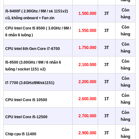
Còn
i5-9400F ( 2.90Ghz / 9M / sk 1151v2)
1.500.000
3T
hàng
cũ, không onboard + Fan zin
Còn
CPU Intel Core I5 8500 ( 3.0GHz / 9M /
1.550.000
3T
hàng
6 nhân 6 luồng )
Còn
1.750.000
3T
CPU intel 6th Gen Core i7-6700
hàng
Còn
I5-9500 (3.00GHz / 9M / 6 nhân 6
2.100.000
3T
hàng
luồng / socket 1151 v2)
Còn
2.200.000
3T
I7-7700 (3.6GHz/8M/sk1151)
hàng
Còn
2.600.000
1T
CPU Intel Core i5 10500
hàng
Còn
2.700.000
3T
CPU Intel Core i5-12500
hàng
Còn
2.900.000
3T
Chip cpu i5 11400
hàng