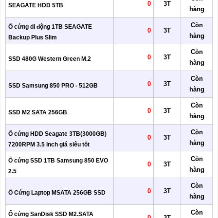
0
3T
SEAGATE HDD 5TB
hàng
Còn
Ổ cứng di động 1TB SEAGATE
0
3T
hàng
Backup Plus Slim
Còn
0
3T
SSD 480G Western Green M.2
hàng
Còn
0
3T
SSD Samsung 850 PRO - 512GB
hàng
Còn
0
3T
SSD M2 SATA 256GB
hàng
Còn
Ổ cứng HDD Seagate 3TB(3000GB)
0
3T
hàng
7200RPM 3.5 Inch giá siêu tốt
Còn
Ổ cứng SSD 1TB Samsung 850 EVO
0
3T
hàng
2.5
Còn
0
3T
Ổ Cứng Laptop MSATA 256GB SSD
hàng
Còn
Ổ cứng SanDisk SSD M2.SATA
0
3T