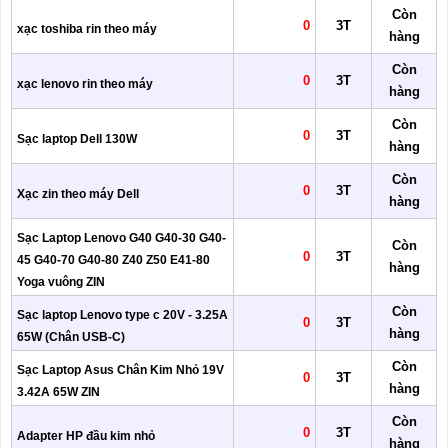
Còn
0
3T
xạc toshiba rin theo máy
hàng
Còn
0
3T
xạc lenovo rin theo máy
hàng
Còn
0
3T
Sạc laptop Dell 130W
hàng
Còn
0
3T
Xạc zin theo máy Dell
hàng
Sạc Laptop Lenovo G40 G40-30 G40-
Còn
0
3T
45 G40-70 G40-80 Z40 Z50 E41-80
hàng
Yoga vuông ZIN
Còn
Sạc laptop Lenovo type c 20V - 3.25A
0
3T
hàng
65W (Chân USB-C)
Còn
Sạc Laptop Asus Chân Kim Nhỏ 19V
0
3T
hàng
3.42A 65W ZIN
Còn
0
3T
Adapter HP đầu kim nhỏ
hàng