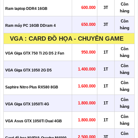
Còn
600.000
3T
Ram laptop DDR4 16GB
hàng
Còn
650.000
3T
Ram máy PC 16GB DDram 4
hàng
VGA : CARD ĐỒ HỌA - CHUYÊN GAME
Còn
950.000
1T
VGA Giga GTX 750 Ti 2G D5 2 Fan
hàng
Còn
1.400.000
1T
VGA Giga GTX 1050 2G D5
hàng
Còn
1.600.000
1T
Saphire Nitro Plus RX580 8GB
hàng
Còn
1.800.000
1T
VGA Giga GTX 1050Ti 4G
hàng
Còn
1.800.000
1T
VGA Asus GTX 1050Ti Dual 4GB
hàng
Còn
2.500.000
3T