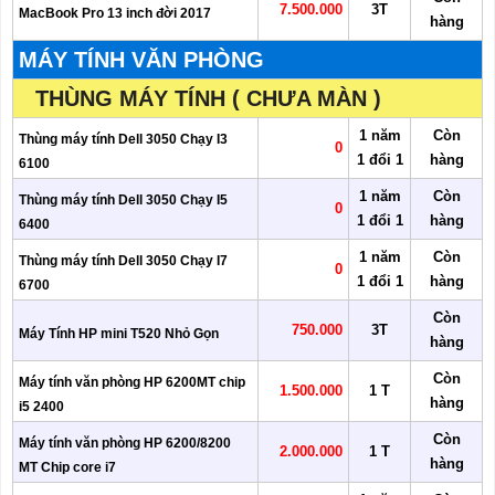
7.500.000
3T
MacBook Pro 13 inch đời 2017
hàng
MÁY TÍNH VĂN PHÒNG
THÙNG MÁY TÍNH ( CHƯA MÀN )
1 năm
Còn
Thùng máy tính Dell 3050 Chạy I3
0
1 đổi 1
hàng
6100
1 năm
Còn
Thùng máy tính Dell 3050 Chạy I5
0
1 đổi 1
hàng
6400
1 năm
Còn
Thùng máy tính Dell 3050 Chạy I7
0
1 đổi 1
hàng
6700
Còn
750.000
3T
Máy Tính HP mini T520 Nhỏ Gọn
hàng
Còn
Máy tính văn phòng HP 6200MT chip
1.500.000
1 T
hàng
i5 2400
Còn
Máy tính văn phòng HP 6200/8200
2.000.000
1 T
hàng
MT Chip core i7