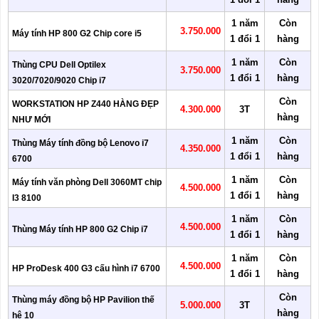
1 năm
Còn
3.750.000
Máy tính HP 800 G2 Chip core i5
1 đổi 1
hàng
1 năm
Còn
Thùng CPU Dell Optilex
3.750.000
1 đổi 1
hàng
3020/7020/9020 Chip i7
Còn
WORKSTATION HP Z440 HÀNG ĐẸP
4.300.000
3T
hàng
NHƯ MỚI
1 năm
Còn
Thùng Máy tính đồng bộ Lenovo i7
4.350.000
1 đổi 1
hàng
6700
1 năm
Còn
Máy tính văn phòng Dell 3060MT chip
4.500.000
1 đổi 1
hàng
I3 8100
1 năm
Còn
4.500.000
Thùng Máy tính HP 800 G2 Chip i7
1 đổi 1
hàng
1 năm
Còn
4.500.000
HP ProDesk 400 G3 cấu hình i7 6700
1 đổi 1
hàng
Còn
Thùng máy đồng bộ HP Pavilion thế
5.000.000
3T
hàng
hệ 10