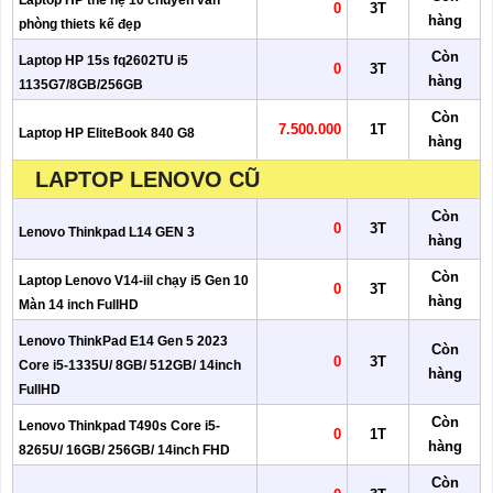
Laptop HP thế hệ 10 chuyên văn
0
3T
hàng
phòng thiets kế đẹp
Còn
Laptop HP 15s fq2602TU i5
0
3T
hàng
1135G7/8GB/256GB
Còn
7.500.000
1T
Laptop HP EliteBook 840 G8
hàng
LAPTOP LENOVO CŨ
Còn
0
3T
Lenovo Thinkpad L14 GEN 3
hàng
Còn
Laptop Lenovo V14-iil chạy i5 Gen 10
0
3T
hàng
Màn 14 inch FullHD
Lenovo ThinkPad E14 Gen 5 2023
Còn
0
3T
Core i5-1335U/ 8GB/ 512GB/ 14inch
hàng
FullHD
Còn
Lenovo Thinkpad T490s Core i5-
0
1T
hàng
8265U/ 16GB/ 256GB/ 14inch FHD
Còn