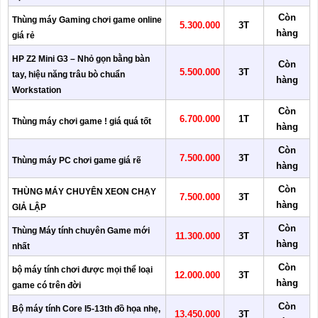
Còn
Thùng máy Gaming chơi game online
5.300.000
3T
hàng
giá rẻ
HP Z2 Mini G3 – Nhỏ gọn bằng bàn
Còn
5.500.000
3T
tay, hiệu năng trâu bò chuẩn
hàng
Workstation
Còn
6.700.000
1T
Thùng máy chơi game ! giá quá tốt
hàng
Còn
7.500.000
3T
Thùng máy PC chơi game giá rẽ
hàng
Còn
THÙNG MÁY CHUYÊN XEON CHẠY
7.500.000
3T
hàng
GIẢ LẬP
Còn
Thùng Máy tính chuyên Game mới
11.300.000
3T
hàng
nhất
Còn
bộ máy tính chơi được mọi thể loại
12.000.000
3T
hàng
game có trên đời
Còn
Bộ máy tính Core I5-13th đồ họa nhẹ,
13.450.000
3T