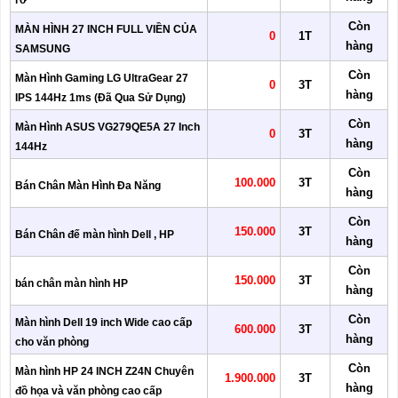
rỡ
Còn
MÀN HÌNH 27 INCH FULL VIỀN CỦA
0
1T
hàng
SAMSUNG
Còn
Màn Hình Gaming LG UltraGear 27
0
3T
hàng
IPS 144Hz 1ms (Đã Qua Sử Dụng)
Còn
Màn Hình ASUS VG279QE5A 27 Inch
0
3T
hàng
144Hz
Còn
100.000
3T
Bán Chân Màn Hình Đa Năng
hàng
Còn
150.000
3T
Bán Chân đế màn hình Dell , HP
hàng
Còn
150.000
3T
bán chân màn hình HP
hàng
Còn
Màn hình Dell 19 inch Wide cao cấp
600.000
3T
hàng
cho văn phòng
Còn
Màn hình HP 24 INCH Z24N Chuyên
1.900.000
3T
hàng
đồ họa và văn phòng cao cấp