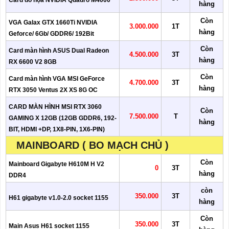
Card đồ họa NVIDIA Quadro M4000
hàng
Còn
VGA Galax GTX 1660Ti NVIDIA
3.000.000
1T
hàng
Geforce/ 6Gb/ GDDR6/ 192Bit
Còn
Card màn hình ASUS Dual Radeon
4.500.000
3T
hàng
RX 6600 V2 8GB
Còn
Card màn hình VGA MSI GeForce
4.700.000
3T
hàng
RTX 3050 Ventus 2X XS 8G OC
CARD MÀN HÌNH MSI RTX 3060
Còn
7.500.000
T
GAMING X 12GB (12GB GDDR6, 192-
hàng
BIT, HDMI +DP, 1X8-PIN, 1X6-PIN)
MAINBOARD ( BO MẠCH CHỦ )
Còn
Mainboard Gigabyte H610M H V2
0
3T
hàng
DDR4
còn
350.000
3T
H61 gigabyte v1.0-2.0 socket 1155
hàng
Còn
350.000
3T
Main Asus H61 socket 1155