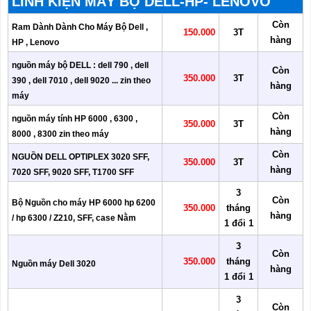
LINH KIỆN MÁY BỘ DELL-HP- LENOVO
Còn
Ram Dành Dành Cho Máy Bộ Dell ,
150.000
3T
hàng
HP , Lenovo
nguồn máy bộ DELL : dell 790 , dell
Còn
350.000
3T
390 , dell 7010 , dell 9020 ... zin theo
hàng
máy
Còn
nguồn máy tính HP 6000 , 6300 ,
350.000
3T
hàng
8000 , 8300 zin theo máy
Còn
NGUỒN DELL OPTIPLEX 3020 SFF,
350.000
3T
hàng
7020 SFF, 9020 SFF, T1700 SFF
3
Còn
Bộ Nguồn cho máy HP 6000 hp 6200
350.000
tháng
hàng
/ hp 6300 / Z210, SFF, case Nằm
1 đổi 1
3
Còn
350.000
tháng
Nguồn máy Dell 3020
hàng
1 đổi 1
3
Còn