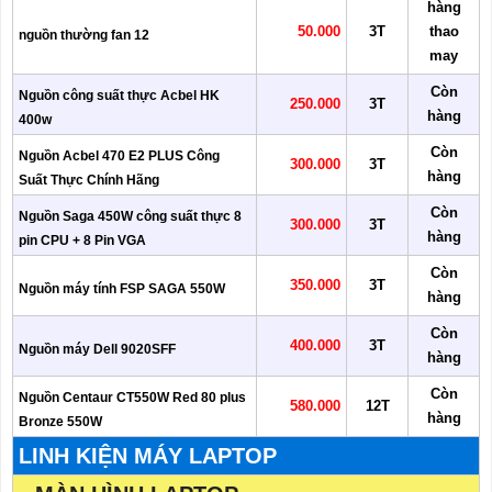
hàng
50.000
3T
thao
nguồn thường fan 12
may
Còn
Nguồn công suất thực Acbel HK
250.000
3T
hàng
400w
Còn
Nguồn Acbel 470 E2 PLUS Công
300.000
3T
hàng
Suất Thực Chính Hãng
Còn
Nguồn Saga 450W công suất thực 8
300.000
3T
hàng
pin CPU + 8 Pin VGA
Còn
350.000
3T
Nguồn máy tính FSP SAGA 550W
hàng
Còn
400.000
3T
Nguồn máy Dell 9020SFF
hàng
Còn
Nguồn Centaur CT550W Red 80 plus
580.000
12T
hàng
Bronze 550W
LINH KIỆN MÁY LAPTOP