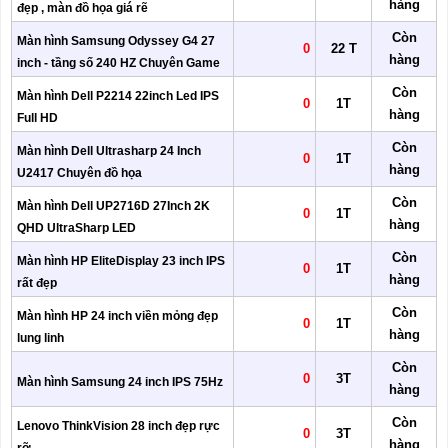
hàng
đẹp , màn đồ họa giá rẽ
Còn
Màn hình Samsung Odyssey G4 27
0
22 T
hàng
inch - tầng số 240 HZ Chuyên Game
Còn
Màn hình Dell P2214 22inch Led IPS
0
1T
hàng
Full HD
Còn
Màn hình Dell Ultrasharp 24 Inch
0
1T
hàng
U2417 Chuyên đồ họa
Còn
Màn hình Dell UP2716D 27Inch 2K
0
1T
hàng
QHD UltraSharp LED
Còn
Màn hình HP EliteDisplay 23 inch IPS
0
1T
hàng
rất đẹp
Còn
Màn hình HP 24 inch viền mỏng đẹp
0
1T
hàng
lung linh
Còn
0
3T
Màn hình Samsung 24 inch IPS 75Hz
hàng
Còn
Lenovo ThinkVision 28 inch đẹp rực
0
3T
hàng