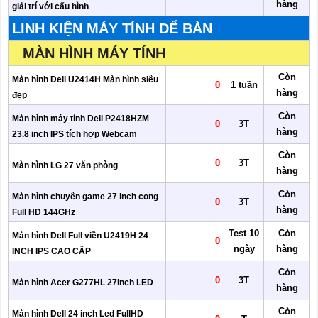
hàng
giải trí với cấu hình
LINH KIỆN MÁY TÍNH DỂ BÀN
MÀN HÌNH MÁY TÍNH
Còn
Màn hình Dell U2414H Màn hình siêu
0
1 tuần
hàng
đẹp
Còn
Màn hình máy tính Dell P2418HZM
0
3T
hàng
23.8 inch IPS tích hợp Webcam
Còn
0
3T
Màn hình LG 27 văn phòng
hàng
Còn
Màn hình chuyên game 27 inch cong
0
3T
hàng
Full HD 144GHz
Test 10
Còn
Màn hình Dell Full viền U2419H 24
0
ngày
hàng
INCH IPS CAO CẤP
Còn
0
3T
Màn hình Acer G277HL 27Inch LED
hàng
Còn
Màn hình Dell 24 inch Led FullHD