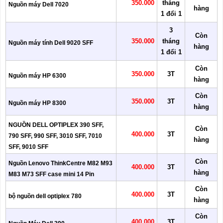
350.000
tháng
Nguồn máy Dell 7020
hàng
1 đổi 1
3
Còn
350.000
tháng
Nguồn máy tính Dell 9020 SFF
hàng
1 đổi 1
Còn
350.000
3T
Nguồn máy HP 6300
hàng
Còn
350.000
3T
Nguồn máy HP 8300
hàng
NGUỒN DELL OPTIPLEX 390 SFF,
Còn
400.000
3T
790 SFF, 990 SFF, 3010 SFF, 7010
hàng
SFF, 9010 SFF
Còn
Nguồn Lenovo ThinkCentre M82 M93
400.000
3T
hàng
M83 M73 SFF case mini 14 Pin
Còn
400.000
3T
bộ nguồn dell optiplex 780
hàng
Còn
400.000
3T