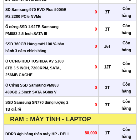
Còn
SD Samsung 970 EVO Plus 500GB
0
3T
hàng
M2 2280 PCIe NVMe
Còn
Ổ cứng SSD 1.92TB Samsung
0
3T
hàng
PM883 2.5-Inch SATA III
Còn
SSD 360GB Hàng mới 100 % bảo
0
36T
hàng
hành 3 năm chính hãng
Ổ CỨNG HDD TOSHIBA AV S300
Còn
0
12T
8TB 3.5 INCH, 7200RPM, SATA,
hàng
256MB CACHE
Còn
Ổ Cứng SSD Samsung PM883
0
3T
hàng
480GB 2.5inch SATA 6Gb/s V
Còn
SSD Samsung SN770 dung lượng 2
0
3T
hàng
TB giá rẽ
RAM : MÁY TÍNH - LAPTOP
Còn
80.000
1T
DDR3 4gb hàng tháo máy HP - DELL
hàng